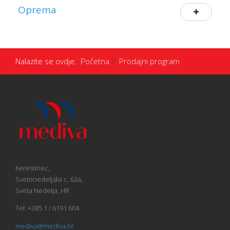
Oprema
Nalazite se ovdje:
Početna
Prodajni program
Kerestinec,
Svetonedeljska c. 62a,
Sveta Nedelja, HR
Tel: +385 1 / 6191 604
mediva@mediva.hr