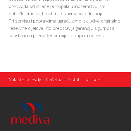
proizvoda od strane principala u inozemstvu, što
potvrđujemo certifikatima o završenoj edukaciji.
Pri servisu i popravcima ugrađujemo isključivo originalne
rezervne dijelove, što predstavlja garanciju sigurnosti
korištenja u predviđenom vijeku trajanja opreme.
Nalazite se ovdje:
Početna
Distribucija i servis