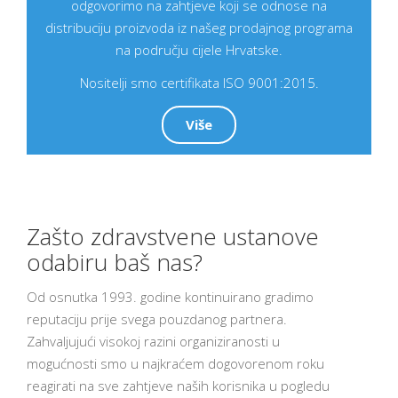
odgovorimo na zahtjeve koji se odnose na
distribuciju proizvoda iz našeg prodajnog programa
na području cijele Hrvatske.
Nositelji smo certifikata ISO 9001:2015.
Više
Zašto zdravstvene ustanove
odabiru baš nas?
Od osnutka 1993. godine kontinuirano gradimo
reputaciju prije svega pouzdanog partnera.
Zahvaljujući visokoj razini organiziranosti u
mogućnosti smo u najkraćem dogovorenom roku
reagirati na sve zahtjeve naših korisnika u pogledu