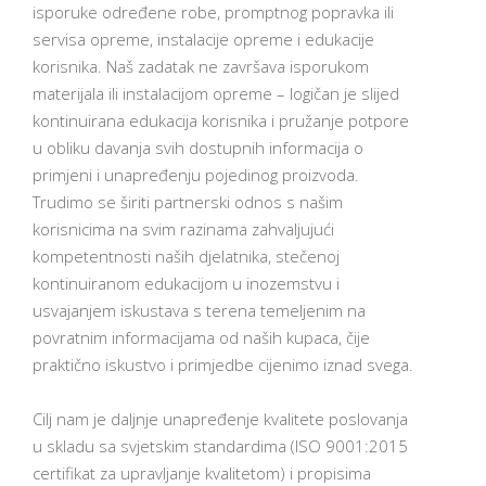
isporuke određene robe, promptnog popravka ili
servisa opreme, instalacije opreme i edukacije
korisnika. Naš zadatak ne završava isporukom
materijala ili instalacijom opreme – logičan je slijed
kontinuirana edukacija korisnika i pružanje potpore
u obliku davanja svih dostupnih informacija o
primjeni i unapređenju pojedinog proizvoda.
Trudimo se širiti partnerski odnos s našim
korisnicima na svim razinama zahvaljujući
kompetentnosti naših djelatnika, stečenoj
kontinuiranom edukacijom u inozemstvu i
usvajanjem iskustava s terena temeljenim na
povratnim informacijama od naših kupaca, čije
praktično iskustvo i primjedbe cijenimo iznad svega.
Cilj nam je daljnje unapređenje kvalitete poslovanja
u skladu sa svjetskim standardima (ISO 9001:2015
certifikat za upravljanje kvalitetom) i propisima